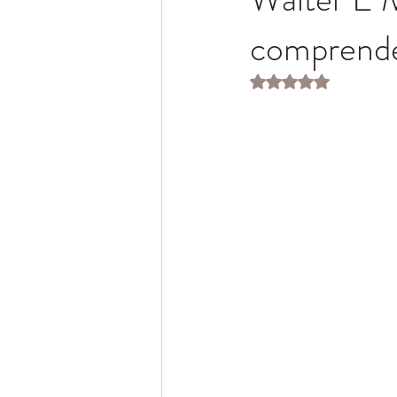
comprende
Obtuvo NaN de 5 es