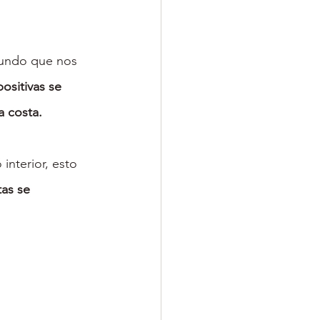
undo que nos 
ositivas se 
a costa. 
nterior, esto 
as se 