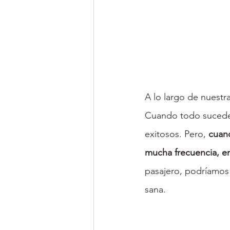
Walter E Mehr
A lo largo de nuestr
Cuando todo sucede 
exitosos. Pero, 
cuand
mucha frecuencia, e
pasajero, podríamos
sana.
Walter E Mehr