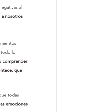
egativas al 
 a nosotros 
amientos 
todo lo 
io comprender 
ontece, que 
que todas 
 las emociones 