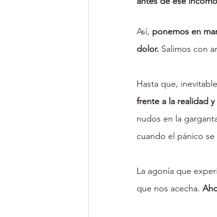
antes de ese incómo
Así, 
ponemos en march
dolor.
 Salimos con a
Hasta que, inevitabl
frente a la realida
nudos en la garganta
cuando el pánico se 
La agonía que experi
que nos acecha. 
Aho