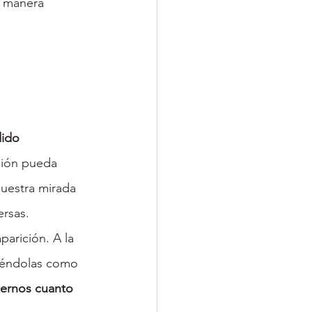
e manera 
ido 
sión pueda 
uestra mirada 
ersas.
arición. A la 
viéndolas como 
ernos cuanto 