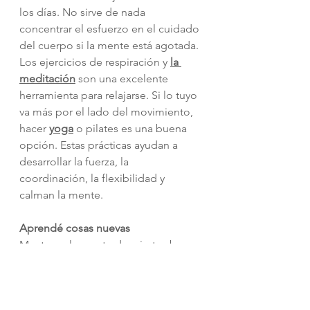
los días. No sirve de nada 
concentrar el esfuerzo en el cuidado 
del cuerpo si la mente está agotada. 
Los ejercicios de respiración y 
la 
meditación
 son una excelente 
herramienta para relajarse. Si lo tuyo 
va más por el lado del movimiento, 
hacer 
yoga
 o pilates es una buena 
opción. Estas prácticas ayudan a 
desarrollar la fuerza, la 
coordinación, la flexibilidad y 
calman la mente. 
Aprendé cosas nuevas
Mantener la mente despierta abre 
un mundo de creatividad a tu 
disposición. Podés aprender un 
idioma, leer, escribir, ver 