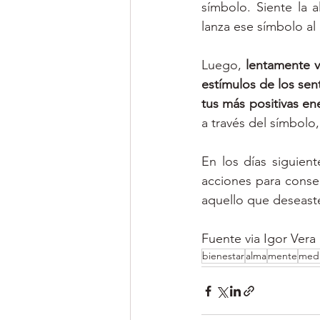
símbolo. Siente la 
lanza ese símbolo al 
Luego, 
lentamente v
estímulos de los sen
tus más positivas ene
a través del símbolo,
En los días siguien
acciones para consegu
aquello que deseast
Fuente via Igor Vera
bienestar
alma
mente
medi