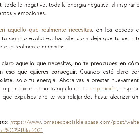
i todo lo negativo, toda la energía negativa, al inspirar en
entos y emociones.
en aquello que realmente necesitas
, en los deseos e
tu camino evolutivo, haz silencio y deja que tu ser inter
o que realmente necesitas.
claro aquello que necesitas, no te preocupes en cómo 
n eso que quieres conseguir
. Cuando esté claro con
xiste, solo tu energía. Ahora vas a prestar nuevamente
do percibir el ritmo tranquilo de tu 
respiración
, respira
z que expulses aire te vas relajando, hasta alcanzar u
sto: 
https://www.lomasespecialdelacasa.com/post/walte
raci%C3%B3n-2021