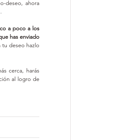
lo-deseo, ahora 
.
co a poco a los 
que has enviado 
tu deseo hazlo 
s cerca, harás 
ción al logro de 