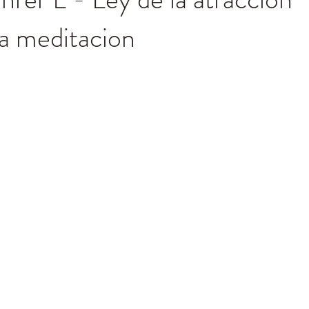
a meditacion
trellas.