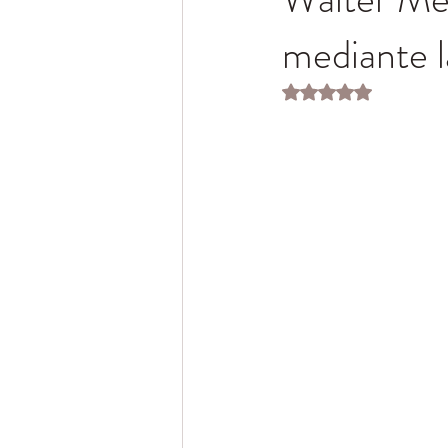
mediante l
Obtuvo NaN de 5 es